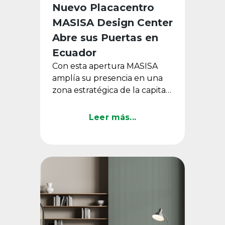
Nuevo Placacentro
MASISA Design Center
Abre sus Puertas en
Ecuador
Con esta apertura MASISA
amplía su presencia en una
zona estratégica de la capital
ecuatoriana, incorporando
tecnología de alto nivel, ...
Leer más...