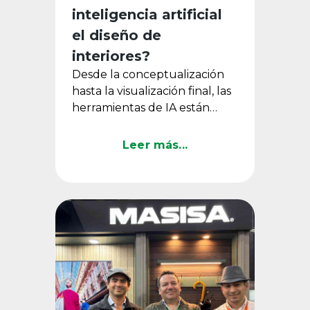
inteligencia artificial
el diseño de
interiores?
Desde la conceptualización
hasta la visualización final, las
herramientas de IA están
transformando la forma en
que se proyectan espacios.
Leer más...