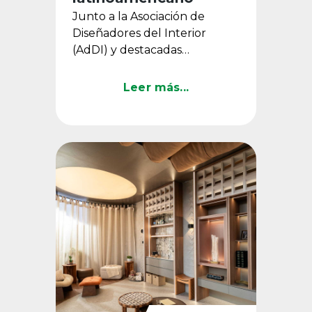
Junto a la Asociación de
Diseñadores del Interior
(AdDI) y destacadas
especialistas chilenas, la
compañía analizó las
Leer más...
innovaciones globales ...