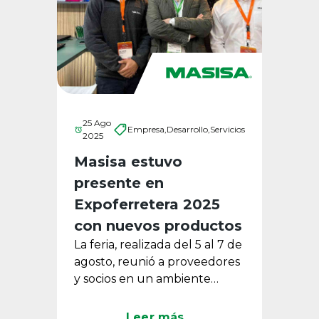
25 Ago
Empresa,
Desarrollo,
Servicios
2025
Masisa estuvo
presente en
Expoferretera 2025
con nuevos productos
La feria, realizada del 5 al 7 de
agosto, reunió a proveedores
y socios en un ambiente
inspirado en los años 20,
donde Masisa presentó su ...
Leer más...