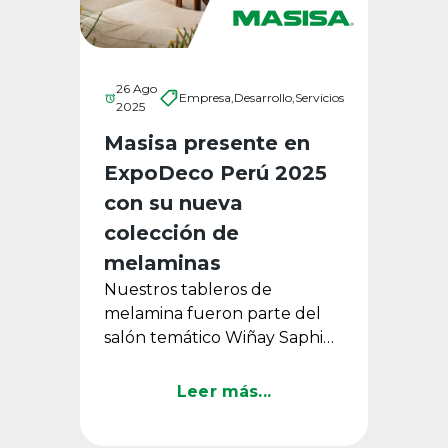
26 Ago
Empresa,
Desarrollo,
Servicios
2025
Masisa presente en
ExpoDeco Perú 2025
con su nueva
colección de
melaminas
Nuestros tableros de
melamina fueron parte del
salón temático Wiñay Saphi
de Asmat Studio, un espacio
que conectó diseño, historia y
Leer más...
...