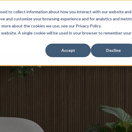
sed to collect information about how you interact with our website and
Inversionistas
Dónde 
ove and customize your browsing experience and for analytics and metri
t more about the cookies we use, see our Privacy Policy.
is website. A single cookie will be used in your browser to remember your
ductos
Servicios
Inspiración
Somos
Accept
Decline