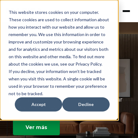
This website stores cookies on your computer.
These cookies are used to collect information about
how you interact with our website and allow us to
remember you. We use this information in order to
improve and customize your browsing experience
and for analytics and metrics about our visitors both
Nuevos Micro Ripados Masisa
on this website and other media. To find out more
about the cookies we use, see our Privacy Policy.
Elige, combina y
If you decline, your information won’t be tracked
crea
when you visit this website. A single cookie will be
used in your browser to remember your preference
not to be tracked.
Combínalos como quieras para crear
Accept
Decline
espacios únicos
Ver más