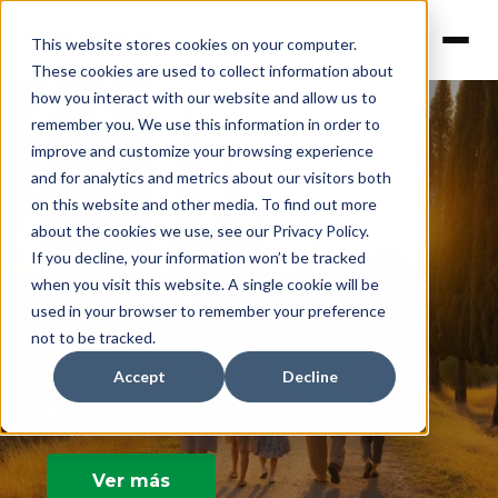
This website stores cookies on your computer.
These cookies are used to collect information about
how you interact with our website and allow us to
remember you. We use this information in order to
improve and customize your browsing experience
and for analytics and metrics about our visitors both
El mundo trae
on this website and other media. To find out more
about the cookies we use, see our Privacy Policy.
colores nuevos
If you decline, your information won’t be tracked
when you visit this website. A single cookie will be
cada día
used in your browser to remember your preference
not to be tracked.
Nosotros los descubrimos
Accept
Decline
para ti
Ver más