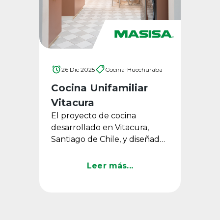
26 Dic 2025
Cocina-Huechuraba
Cocina Unifamiliar
Vitacura
El proyecto de cocina
desarrollado en Vitacura,
Santiago de Chile, y diseñado
por Bito Feris, destaca por su
propuesta equilibrada y ...
Leer más...