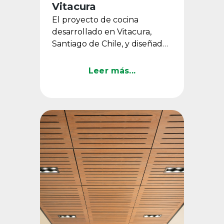
Vitacura
El proyecto de cocina
desarrollado en Vitacura,
Santiago de Chile, y diseñado
por Bito Feris, destaca por su
propuesta equilibrada y ...
Leer más...