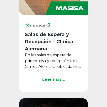
31 Dic 2025
Salas de Espera y
Recepción - Clínica
Alemana
En las salas de espera del
primer piso y recepción de la
Clínica Alemana, ubicada en
Santiago de Chile, los Paneles
Acústicos Masisa Ondas ...
Leer más...