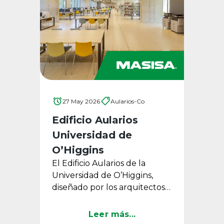
27 May 2026
Aularios-Co
Edificio Aularios
Universidad de
O’Higgins
El Edificio Aularios de la
Universidad de O’Higgins,
diseñado por los arquitectos
Cristian Pino y Claudio
Santander en Rancagua,
Leer más...
Chile, es ...