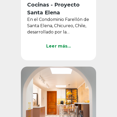
Cocinas - Proyecto
Santa Elena
En el Condominio Farellón de
Santa Elena, Chicureo, Chile,
desarrollado por la
Inmobiliaria FG, se diseñó una
serie de cocinas que ...
Leer más...