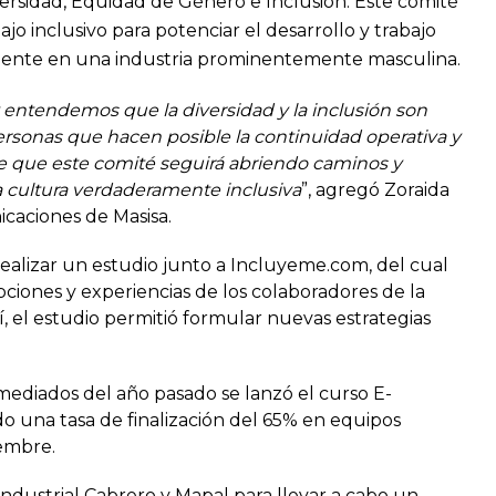
ersidad, Equidad de Género e Inclusión.
Este comité
o inclusivo para potenciar el desarrollo y trabajo
lmente en una industria prominentemente masculina.
 y entendemos que la diversidad y la inclusión son
ersonas que hacen posible la continuidad operativa y
e que este comité seguirá abriendo caminos y
cultura verdaderamente inclusiva
”, agregó Zoraida
caciones de Masisa.
alizar un estudio junto a Incluyeme.com, del cual
ciones y experiencias de los colaboradores de la
, el estudio permitió formular nuevas estrategias
mediados del año pasado se lanzó el curso E-
do una tasa de finalización del 65% en equipos
iembre.
Industrial Cabrero y Mapal para llevar a cabo un