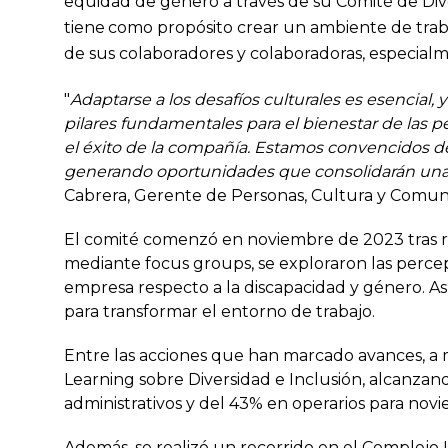
equidad de género a través de su Comité de Div
tiene
como propósito crear un ambiente de trabaj
de sus colaboradores y colaboradoras, especia
"
Adaptarse a los desafíos culturales es esencial,
pilares fundamentales para el bienestar de las p
el éxito de la compañía. Estamos convencidos d
generando oportunidades que consolidarán una 
Cabrera, Gerente de Personas, Cultura y Comuni
El comité comenzó en noviembre de 2023 tras re
mediante focus groups, se exploraron las percep
empresa respecto a la discapacidad y género. Así
para transformar el entorno de trabajo.
Entre las acciones que han marcado avances, a 
Learning sobre Diversidad e Inclusión, alcanzan
administrativos y del 43% en operarios para nov
Además, se realizó un recorrido en el Complejo 