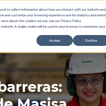
sed to collect information about how you interact with our website and
Inversionistas
Dónde 
ove and customize your browsing experience and for analytics and metri
t more about the cookies we use, see our Privacy Policy.
is website. A single cookie will be used in your browser to remember your
ductos
Servicios
Inspiración
Somos
Accept
Decline
barreras:
de Masisa