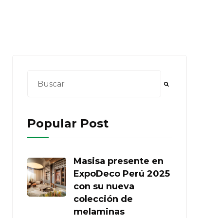
Esto es un campo de búsqueda con una función d
No hay sugerencias porque el campo de búsq
Popular Post
Masisa presente en
ExpoDeco Perú 2025
con su nueva
colección de
melaminas