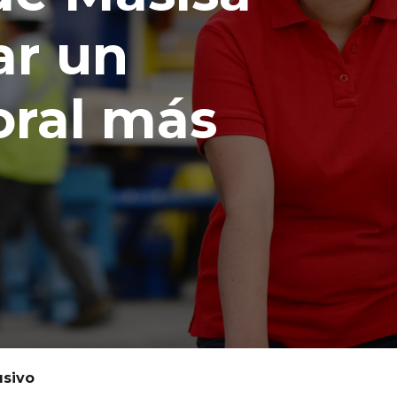
ar un
oral más
usivo