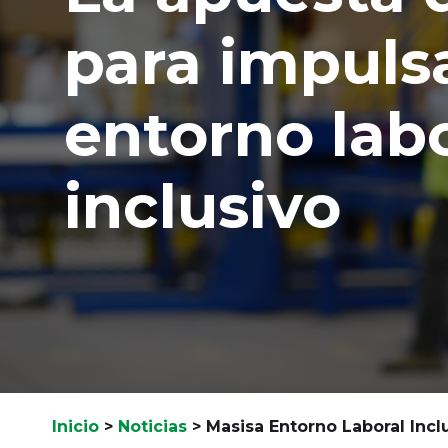
para impuls
entorno lab
inclusivo
Inicio
>
Noticias
>
Masisa Entorno Laboral Incl