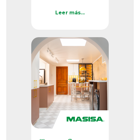
los arquitectos Cristian
Pino y Claudio
Leer más...
Santander en Rancagua,
Chile, es ...