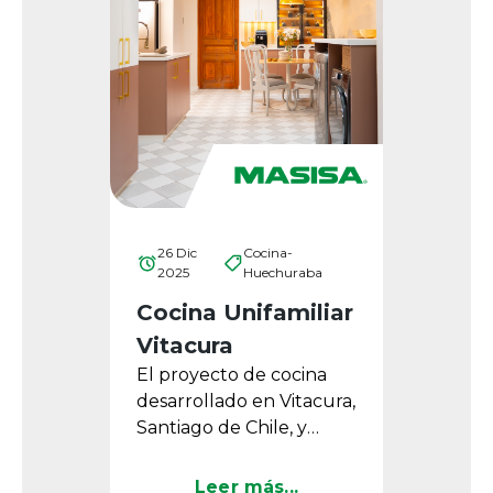
26 Dic
Cocina-
2025
Huechuraba
Cocina Unifamiliar
Vitacura
El proyecto de cocina
desarrollado en Vitacura,
Santiago de Chile, y
diseñado por Bito Feris,
destaca por su
Leer más...