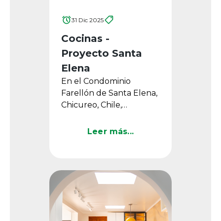
31 Dic 2025
Cocinas -
Proyecto Santa
Elena
En el Condominio
Farellón de Santa Elena,
Chicureo, Chile,
desarrollado por la
Inmobiliaria FG, se diseñó
Leer más...
una serie de cocinas que
...