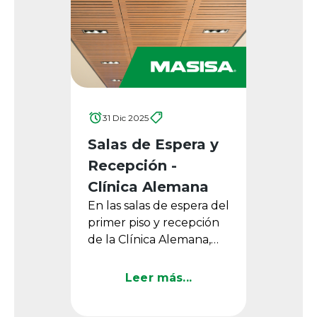
31 Dic 2025
Salas de Espera y
Recepción -
Clínica Alemana
En las salas de espera del
primer piso y recepción
de la Clínica Alemana,
ubicada en Santiago de
Chile, los Paneles
Leer más...
Acústicos Masisa Ondas ...