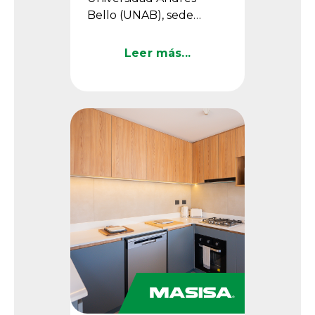
Bello (UNAB), sede
Echaurren, en Santiago
de Chile, incorporó
Leer más...
revestimientos Masisa
como parte ...