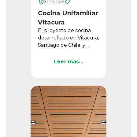
31 Dic 2025
Cocina Unifamiliar
Vitacura
El proyecto de cocina
desarrollado en Vitacura,
Santiago de Chile, y
diseñado por Bito Feris,
destaca por su
Leer más...
propuesta equilibrada y
...