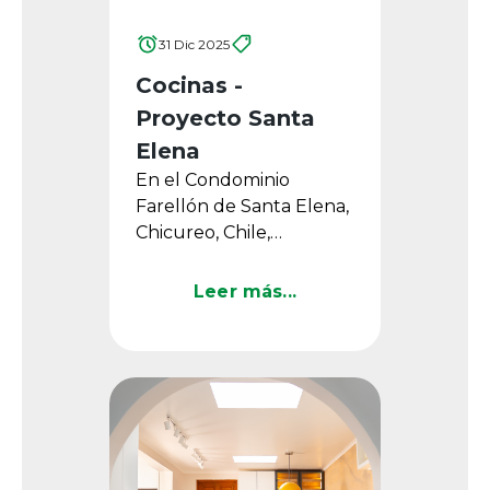
31 Dic 2025
Cocinas -
Proyecto Santa
Elena
En el Condominio
Farellón de Santa Elena,
Chicureo, Chile,
desarrollado por la
Inmobiliaria FG, se diseñó
Leer más...
una serie de cocinas que
...