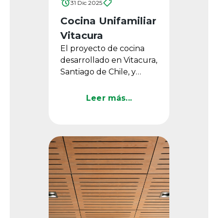
31 Dic 2025
Cocina Unifamiliar
Vitacura
El proyecto de cocina
desarrollado en Vitacura,
Santiago de Chile, y
diseñado por Bito Feris,
destaca por su
Leer más...
propuesta equilibrada y
...