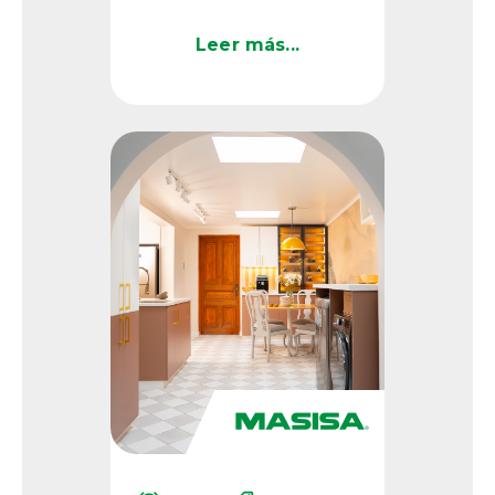
los arquitectos Cristian
Pino y Claudio
Leer más...
Santander en Rancagua,
Chile, es ...