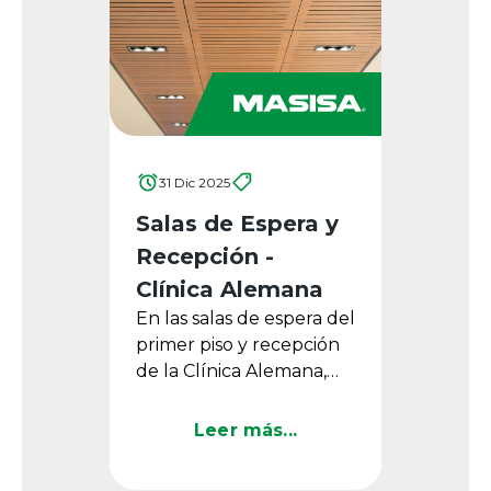
31 Dic 2025
Salas de Espera y
Recepción -
Clínica Alemana
En las salas de espera del
primer piso y recepción
de la Clínica Alemana,
ubicada en Santiago de
Chile, los Paneles
Leer más...
Acústicos Masisa Ondas ...