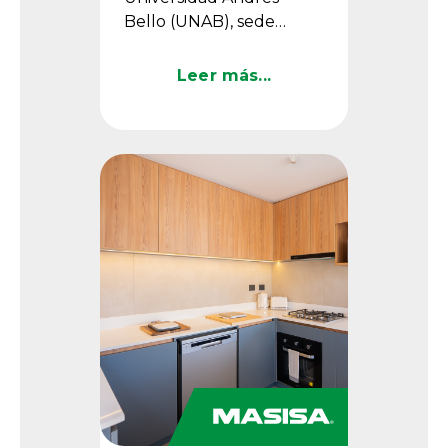
Bello (UNAB), sede
Echaurren, en Santiago
de Chile, incorporó
Leer más...
revestimientos Masisa
como parte ...