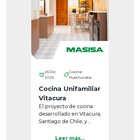
26 Dic
Cocina-
2025
Huechuraba
Cocina Unifamiliar
Vitacura
El proyecto de cocina
desarrollado en Vitacura,
Santiago de Chile, y
diseñado por Bito Feris,
destaca por su
Leer más...