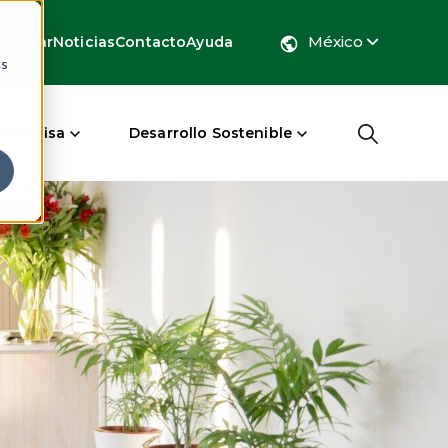
México
omprar
Noticias
Contacto
Ayuda
cs
s Masisa
Desarrollo Sostenible