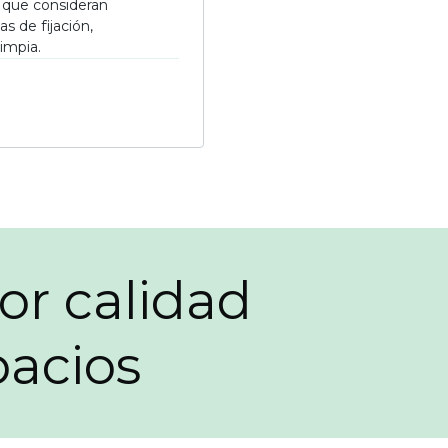
 que consideran
s de fijación,
limpia.
or calidad
pacios