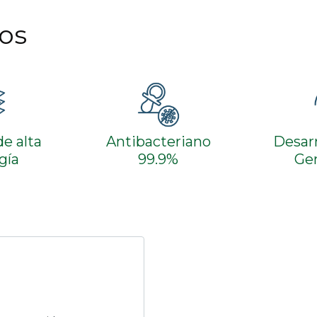
los
e alta
Antibacteriano
Desarr
gía
99.9%
Ge