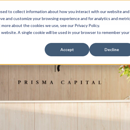
sed to collect information about how you interact with our website and
Inversionistas
Dónde C
ove and customize your browsing experience and for analytics and metri
t more about the cookies we use, see our Privacy Policy.
is website. A single cookie will be used in your browser to remember your
oductos
Servicios
Inspiración
Somo
Accept
Decline