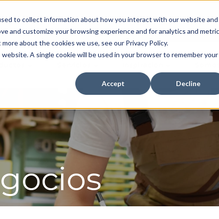
sed to collect information about how you interact with our website and
Inversionistas
Dónde Comp
ove and customize your browsing experience and for analytics and metri
t more about the cookies we use, see our Privacy Policy.
is website. A single cookie will be used in your browser to remember your
ductos
Servicios
Inspiración
Somos
Accept
Decline
gocios