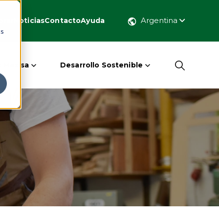
Argentina
rar
Noticias
Contacto
Ayuda
cs
 Masisa
Desarrollo Sostenible