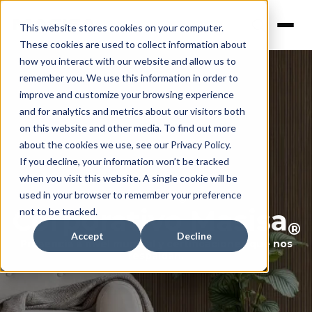
This website stores cookies on your computer.
These cookies are used to collect information about
how you interact with our website and allow us to
remember you. We use this information in order to
improve and customize your browsing experience
and for analytics and metrics about our visitors both
on this website and other media. To find out more
about the cookies we use, see our Privacy Policy.
If you decline, your information won’t be tracked
when you visit this website. A single cookie will be
Masisa
used in your browser to remember your preference
®
Corporativo Masisa
not to be tracked.
®
Accept
Decline
Presencia a nivel mundial y certificaciones que nos
respaldan.