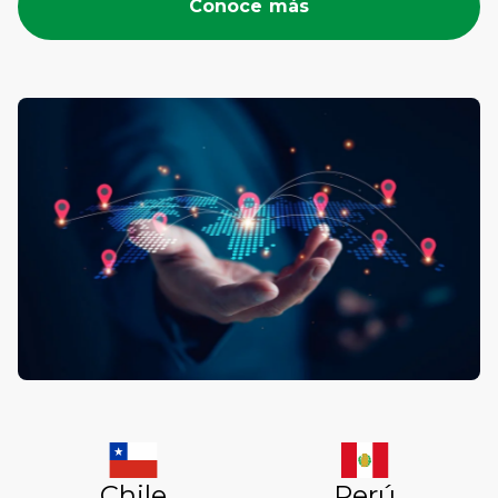
Conoce más
Chile
Perú