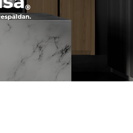
isa
®
respaldan.