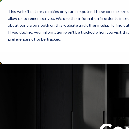
This website stores cookies on your computer. These cookies are u
allow us to remember you. We use this information in order to impr
about our visitors both on this website and other media. To find ou
If you decline, your information won’t be tracked when you visit th
Pro
preference not to be tracked.