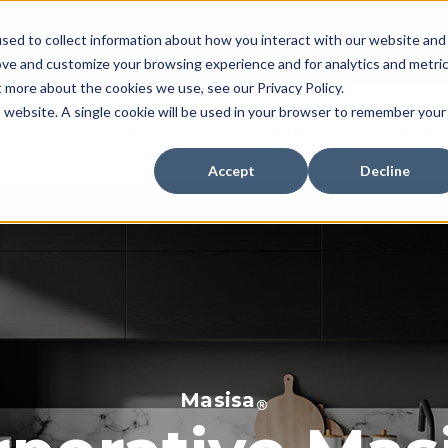
sed to collect information about how you interact with our website and
Inversionistas
Dónde Co
ove and customize your browsing experience and for analytics and metri
t more about the cookies we use, see our Privacy Policy.
is website. A single cookie will be used in your browser to remember your
ductos
Servicios
Inspiración
Somos
Accept
Decline
Masisa
®