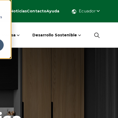
Ecuador
mprar
Noticias
Contacto
Ayuda
cs
 Masisa
Desarrollo Sostenible