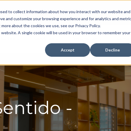
sed to collect information about how you interact with our website and
Inversionistas
Dónde Comp
ove and customize your browsing experience and for analytics and metri
t more about the cookies we use, see our Privacy Policy.
is website. A single cookie will be used in your browser to remember your
ductos
Servicios
Inspiración
Somos
Accept
Decline
entido -