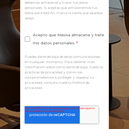
debemos almacenar y tratar tus datos
personales. Si aceptas que almacenemos tus
datos para este fin, marca la casilla que aparece
abajo.
Acepto que Masisa almacene y trate
mis datos personales.
*
Puedes darte de baja de estas comunicaciones
en cualquier momento. Para obtener más
información sobre cómo darte de baja, nuestras
prácticas de privacidad y cómo nos
comprometemos a proteger y respetar tu
privacidad, consulta nuestra Política de
privacidad.