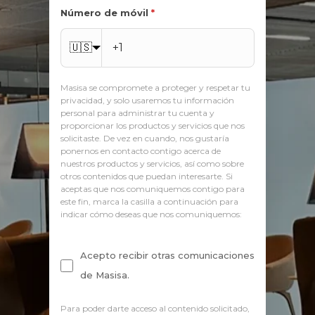
Número de móvil
*
🇺🇸
Masisa se compromete a proteger y respetar tu
privacidad, y solo usaremos tu información
personal para administrar tu cuenta y
proporcionar los productos y servicios que nos
solicitaste. De vez en cuando, nos gustaría
ponernos en contacto contigo acerca de
nuestros productos y servicios, así como sobre
otros contenidos que puedan interesarte. Si
aceptas que nos comuniquemos contigo para
este fin, marca la casilla a continuación para
indicar cómo deseas que nos comuniquemos:
Acepto recibir otras comunicaciones
de Masisa.
Para poder darte acceso al contenido solicitado,