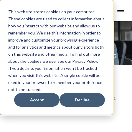
This website stores cookies on your computer.
These cookies are used to collect information about
how you interact with our website and allow us to
remember you. We use this information in order to
improve and customize your browsing experience
Servicios y asesoría
and for analytics and metrics about our visitors both
Servicios de Especificaciones
on this website and other media. To find out more
about the cookies we use, see our Privacy Policy.
If you decline, your information won’t be tracked
when you visit this website. A single cookie will be
used in your browser to remember your preference
not to be tracked.
Inicio
>
Servicios
>
Servicios Especificaciones
Accept
Decline