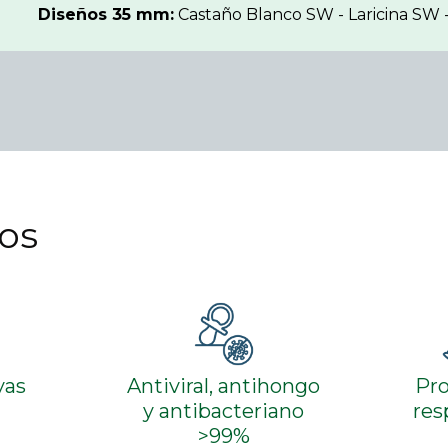
Diseños 35 mm:
Castaño Blanco SW - Laricina SW -
los
yas
Antiviral, antihongo
Pr
y antibacteriano
res
>99%