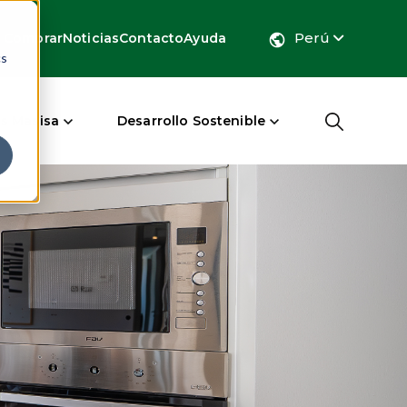
Perú
 Comprar
Noticias
Contacto
Ayuda
cs
s Masisa
Desarrollo Sostenible