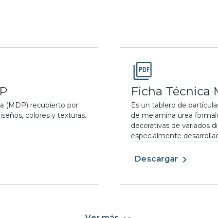
DP
Ficha Técnica
ia (MDP) recubierto por
Es un tablero de partícul
seños, colores y texturas.
de melamina urea formald
decorativas de variados 
especialmente desarroll
Descargar
Ver más