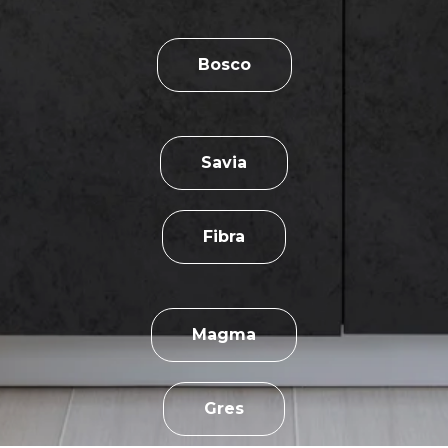
Bosco
Savia
Fibra
Magma
Gres