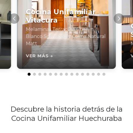
Cocina Unifamiliar
Vitacura
Melaminas Terracota Charyn,
Blanco Softwood y Colina Natural
Matt
VER MÁS →
Descubre la historia detrás de la
Cocina Unifamiliar Huechuraba