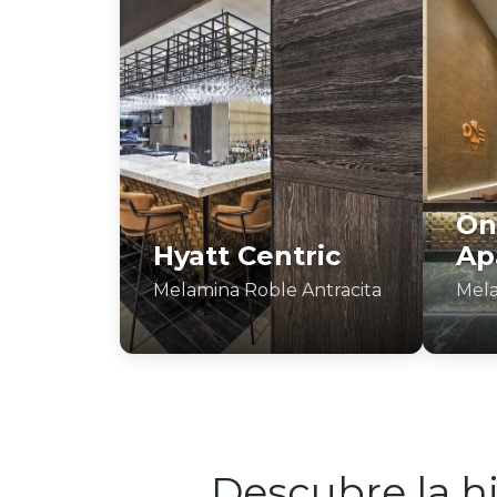
On
Hyatt Centric
Ap
Melamina Roble Antracita
Mela
Descubre la hi