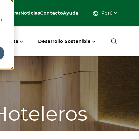
Perú
Comprar
Noticias
Contacto
Ayuda
cs
 Masisa
Desarrollo Sostenible
Hoteleros