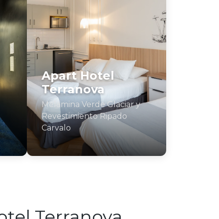
Apart Hotel
Terranova
Melamina Verde Glaciar y
Revestimiento Ripado
Carvalo
otel Terranova.