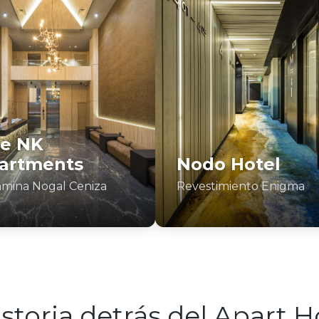
e NK
artments
Nodo Hotel
mina Nogal Ceniza
Revestimiento Enigma
storia detrás del Apart H