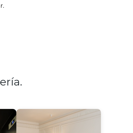
r.
ería.