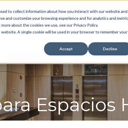
sed to collect information about how you interact with our website and
Inversionistas
Dónde 
ove and customize your browsing experience and for analytics and metri
t more about the cookies we use, see our Privacy Policy.
is website. A single cookie will be used in your browser to remember your
ductos
Servicios
Inspiración
Somos
Accept
Decline
para Espacios 