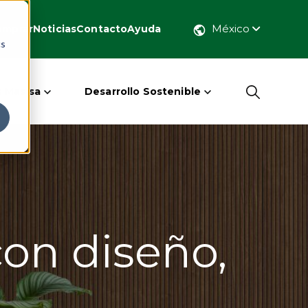
México
omprar
Noticias
Contacto
Ayuda
cs
 Masisa
Desarrollo Sostenible
con diseño,