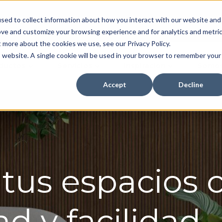
sed to collect information about how you interact with our website and
Inversionistas
Dónde C
ove and customize your browsing experience and for analytics and metri
t more about the cookies we use, see our Privacy Policy.
is website. A single cookie will be used in your browser to remember your
ductos
Servicios
Inspiración
Somos
Accept
Decline
tus espacios 
d y facilidad