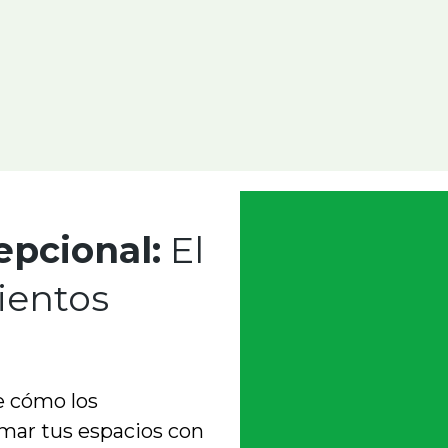
epcional:
El
ientos
e cómo los
mar tus espacios con