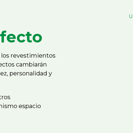
U
fecto
 los revestimientos
yectos cambiarán
z, personalidad y
tros
 mismo espacio