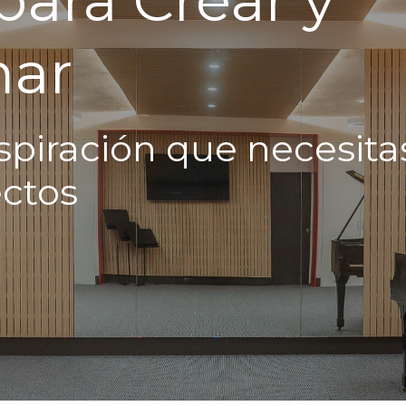
mar
spiración que necesita
ectos