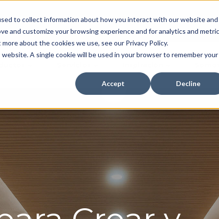
sed to collect information about how you interact with our website and
Inversionistas
Dónde C
ove and customize your browsing experience and for analytics and metri
t more about the cookies we use, see our Privacy Policy.
is website. A single cookie will be used in your browser to remember your
ductos
Servicios
Inspiración
Somos
Accept
Decline
para Crear y