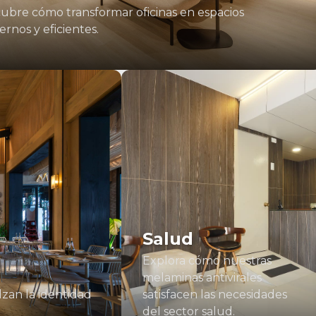
ubre cómo transformar oficinas en espacios
rnos y eficientes.
Salud
Explora cómo nuestras
melaminas antivirales
zan la identidad
satisfacen las necesidades
del sector salud.