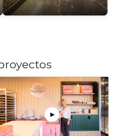
 proyectos
►