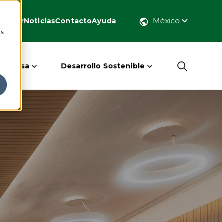
México
omprar
Noticias
Contacto
Ayuda
cs
 Masisa
Desarrollo Sostenible