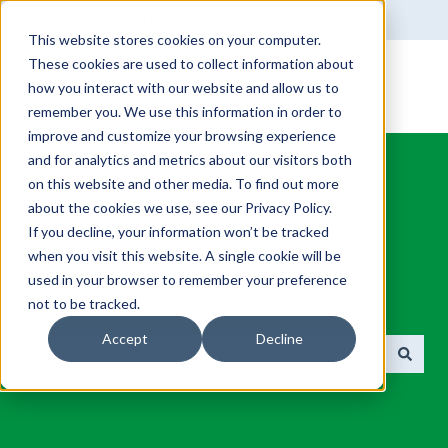
Español - Ecuador
Traducciones de Mostrar subm
This website stores cookies on your computer.
These cookies are used to collect information about
how you interact with our website and allow us to
remember you. We use this information in order to
improve and customize your browsing experience
and for analytics and metrics about our visitors both
on this website and other media. To find out more
about the cookies we use, see our Privacy Policy.
If you decline, your information won’t be tracked
¿Cómo podemos
when you visit this website. A single cookie will be
used in your browser to remember your preference
ayudarte?
not to be tracked.
Accept
Decline
No hay sugerencias porque el campo de búsqued