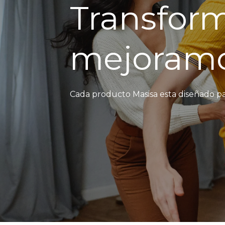
Transfor
mejoramo
Cada producto Masisa esta diseñado pa