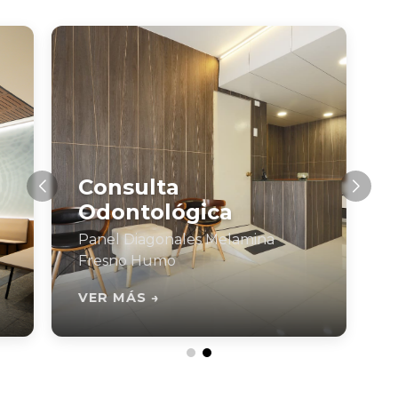
Consulta
Odontológica
Panel Diagonales Melamina
Fresno Humo
VER MÁS →