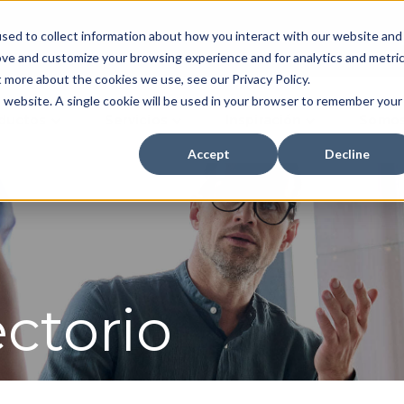
sed to collect information about how you interact with our website and
Inversionistas
Dónde Comp
ove and customize your browsing experience and for analytics and metri
t more about the cookies we use, see our Privacy Policy.
is website. A single cookie will be used in your browser to remember your
ductos
Servicios
Inspiración
Somos
Accept
Decline
ctorio