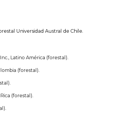
restal Universidad Austral de Chile.
c., Latino América (forestal).
lombia (forestal).
tal).
ica (forestal).
l).