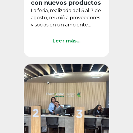
con nuevos productos
La feria, realizada del 5 al 7 de
agosto, reunió a proveedores
y socios en un ambiente
inspirado en los años 20,
donde Masisa presentó su ...
Leer más...