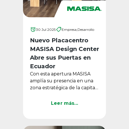
30 Jul 2025
Empresa,
Desarrollo
Nuevo Placacentro
MASISA Design Center
Abre sus Puertas en
Ecuador
Con esta apertura MASISA
amplía su presencia en una
zona estratégica de la capital
ecuatoriana, incorporando
tecnología de alto nivel, ...
Leer más...