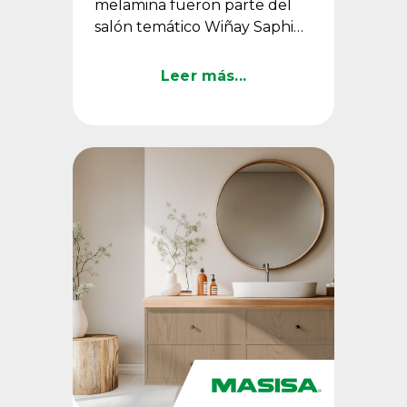
melamina fueron parte del
salón temático Wiñay Saphi
de Asmat Studio, un espacio
que conectó diseño, historia y
Leer más...
...