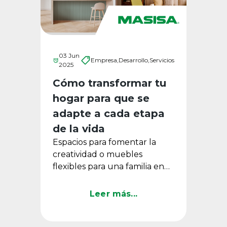
03 Jun
Empresa,
Desarrollo,
Servicios
2025
Cómo transformar tu
hogar para que se
adapte a cada etapa
de la vida
Espacios para fomentar la
creatividad o muebles
flexibles para una familia en
desarrollo, podrían ayudar a
crear un hogar funcional que
Leer más...
...