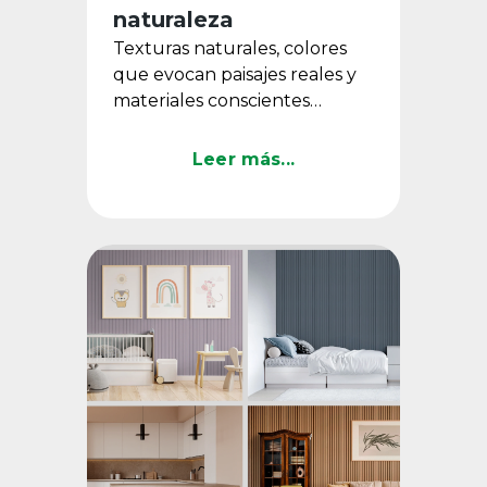
naturaleza
Texturas naturales, colores
que evocan paisajes reales y
materiales conscientes
definen una tendencia que
llegó para quedarse.
Leer más...