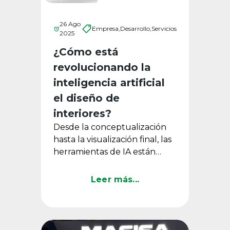
26 Ago
Empresa,
Desarrollo,
Servicios
2025
¿Cómo está
revolucionando la
inteligencia artificial
el diseño de
interiores?
Desde la conceptualización
hasta la visualización final, las
herramientas de IA están
transformando la forma en
que se proyectan espacios.
Leer más...