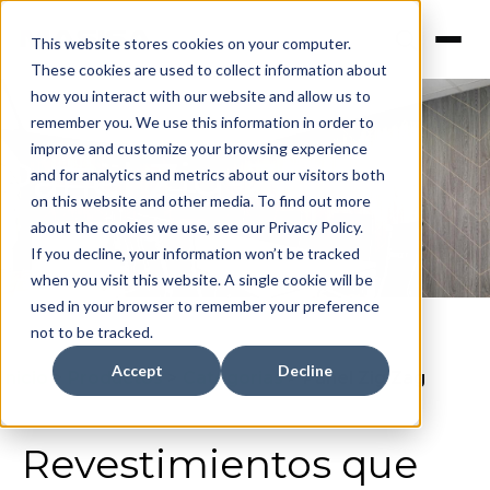
This website stores cookies on your computer.
These cookies are used to collect information about
how you interact with our website and allow us to
remember you. We use this information in order to
improve and customize your browsing experience
Panel Zig-Zag
and for analytics and metrics about our visitors both
on this website and other media. To find out more
about the cookies we use, see our Privacy Policy.
If you decline, your information won’t be tracked
when you visit this website. A single cookie will be
used in your browser to remember your preference
not to be tracked.
Accept
Decline
Inicio
>
Productos
>
Categorias
>
Panel Zig Zag
Revestimientos que